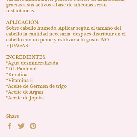
gracias a sus activos a base de siliconas serán
instantáneas.
APLICACIÓN:
Sobre cabello humedo. Aplicar según el tamaño del
cabello la cantidad necesaria, despues distribuir en el
cabello con un peine y estilizar a tu gusto. NO
EJUAGAR-
INGREDIENTES:
*Agua desmineralizada
*DL Pantenol
*Keratina
*Vitamina E
*Aceite de Germen de trigo
*Aceite de Argan
*Aceite de Jojoba.
Share
Share
Tweet
Pin
on
on
on
Facebook
Twitter
Pinterest