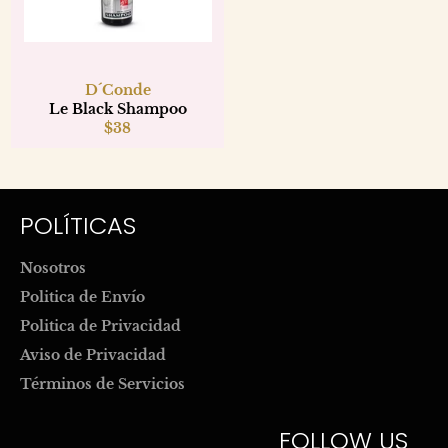
D´Conde
Le Black Shampoo
Regular
$38
price
POLÍTICAS
Nosotros
Politica de Envío
Politica de Privacidad
Aviso de Privacidad
Términos de Servicios
FOLLOW US