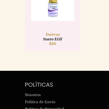
Forevaa
Suero EGF
Precio
$30
habitual
POLÍTICAS
Nosotros
Politica de Envío