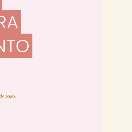
RA
NTO
 de pago.