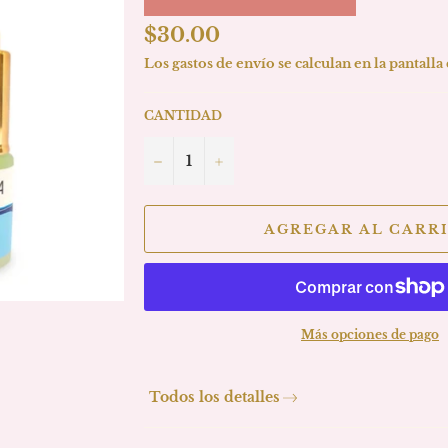
Precio
$30.00
habitual
Los
gastos de envío
se calculan en la pantalla
CANTIDAD
−
+
AGREGAR AL CARR
Más opciones de pago
Todos los detalles