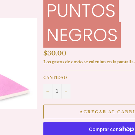
PUNTOS
NEGROS
Precio
$30.00
habitual
Los
gastos de envío
se calculan en la pantalla
CANTIDAD
−
+
AGREGAR AL CARR