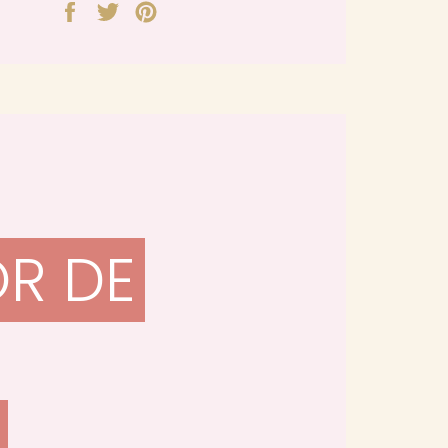
Compartir
Tuitear
Pinear
en
en
en
Facebook
Twitter
Pinterest
OR DE