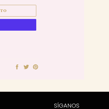
ITO
Compartir
Tuitear
Pinear
en
en
en
Facebook
Twitter
Pinterest
SÍGANOS