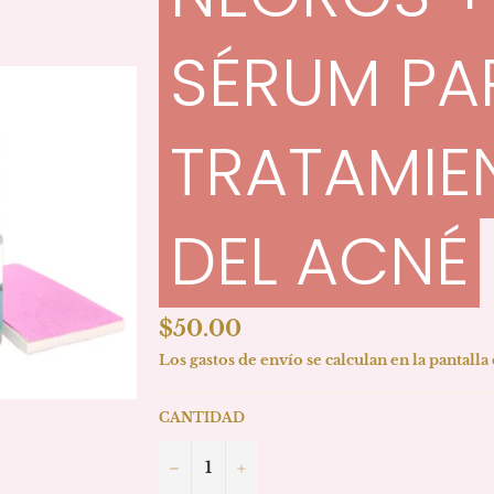
SÉRUM PA
TRATAMIE
DEL ACNÉ
Precio
$50.00
habitual
Los
gastos de envío
se calculan en la pantalla
CANTIDAD
−
+