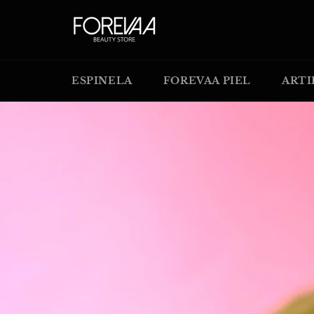
Ir
directamente
al
contenido
ESPINELA
FOREVAA PIEL
ARTI