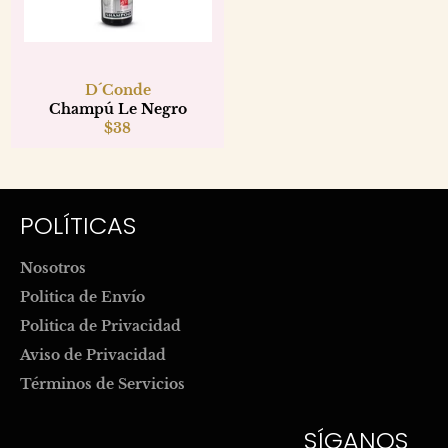
D´Conde
Champú Le Negro
Precio
$38
habitual
POLÍTICAS
Nosotros
Politica de Envío
Politica de Privacidad
Aviso de Privacidad
Términos de Servicios
SÍGANOS